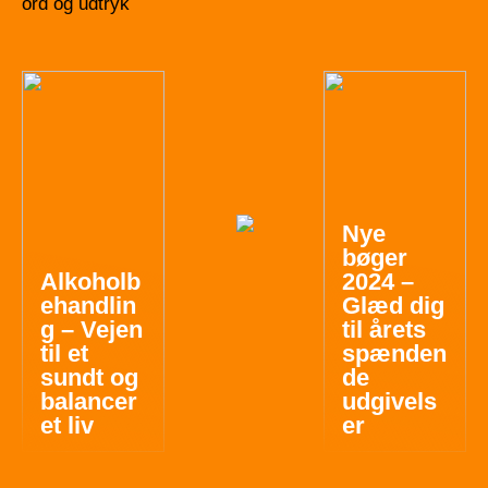
ord og udtryk
Nye
bøger
Alkoholb
2024 –
ehandlin
Glæd dig
g – Vejen
til årets
til et
spænden
sundt og
de
balancer
udgivels
et liv
er