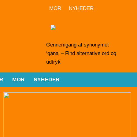
MOR
NYHEDER
Gennemgang af synonymet
‘gana’ – Find alternative ord og
udtryk
R
MOR
NYHEDER