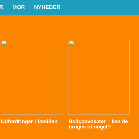
R
MOR
NYHEDER
Udfordringer i familien
Boligadvokater – kan de
bruges til noget?