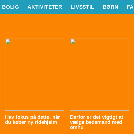
BOLIG
AKTIVITETER
LIVSSTIL
BØRN
FA
Hav fokus på dette, når
Derfor er det vigtigt at
du køber ny ridehjelm
vælge bedemand med
omhu