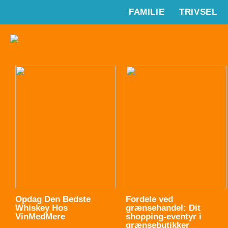
FAMILIE
TRIVSEL
Opdag Den Bedste
Fordele ved
Whiskey Hos
grænsehandel: Dit
VinMedMere
shopping-eventyr i
grænsebutikker